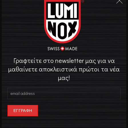
Ζαφείρι – ειδική anti-
Κρύσταλλο
reflective επίστρωση
Λουρί / Μπρασελέ
Καουτσούκ/
silicone
/
PU
Πάχος Κάσας
13 mm
Γραφτείτε στο newsletter μας για να
μαθαίνετε αποκλειστικά πρώτοι τα νέα
Βάρος
72g
μας!
Eπιπλέον
Ταχύμετρο Βάδισης
χαρακτηριστικά