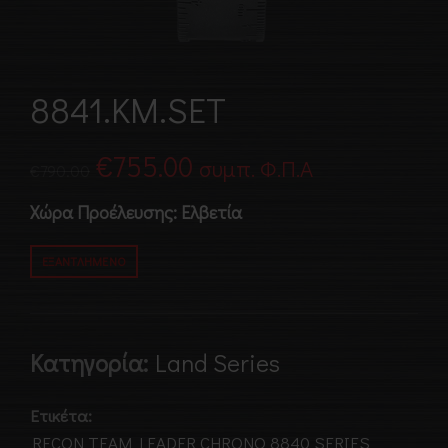
8841.KM.SET
Original
Η
€
755.00
συμπ. Φ.Π.Α
€
790.00
price
τρέχουσα
Χώρα Προέλευσης: Ελβετία
was:
τιμή
ΕΞΑΝΤΛΗΜΈΝΟ
€790.00.
είναι:
€755.00.
Κατηγορία:
Land Series
Ετικέτα:
RECON TEAM LEADER CHRONO 8840 SERIES