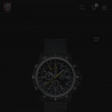
0
SOLD
OUT