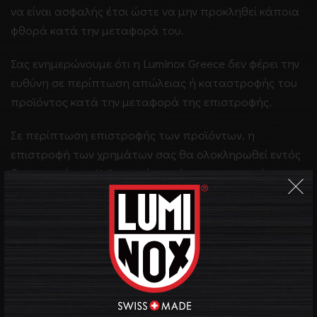
να είναι ασφαλής έτσι ώστε να μην προκληθεί κάποια
φθορά κατά την μεταφορά του.
Σας ενημερώνουμε ότι η Luminox Greece δεν φέρει την
ευθύνη σε περίπτωση απώλειας ή καταστροφής του
προϊόντος κατά την μεταφορά της επιστροφής.
Σε περίπτωση επιστροφής των προϊόντων, η
επιστροφή των χρημάτων σας θα ολοκληρωθεί εντός
δεκατεσσάρων (14) ημερών από την ημερομηνία
παραλαβής των προϊόντων. Σας ενημερώνουμε ότι η
Luminox Greece δεν φέρει καμία ευθύνη για τυχόν
βλάβες και φθορές των προϊόντων μετά την χρήση
τους και σε καμιά περίπτωση δεν υποχρεούται σε
αντικατάσταση. Για την αντικατάσταση και
οποιαδήποτε μορφής επισκευή προϊόντων τα έξοδα
αποστολής επιβαρύνουν τους πελάτες μας. Για κάθε