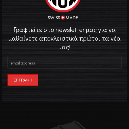
Λουρί / Μπρασελέ
Γνήσιο καουτσούκ
Πάχος Κάσας
14 mm
Γραφτείτε στο newsletter μας για να
μαθαίνετε αποκλειστικά πρώτοι τα νέα
Βάρος
98 g
μας!
Περισσότερα
Κουτί Ρολογιού