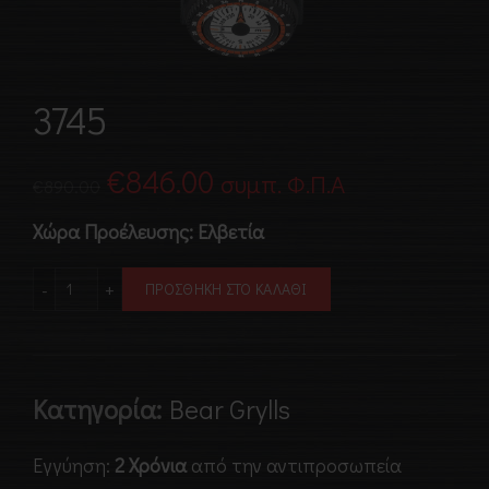
3745
Original
Η
€
846.00
συμπ. Φ.Π.Α
€
890.00
price
τρέχουσα
Χώρα Προέλευσης: Ελβετία
was:
τιμή
3745 ποσότητα
ΠΡΟΣΘΉΚΗ ΣΤΟ ΚΑΛΆΘΙ
€890.00.
είναι:
€846.00.
Κατηγορία:
Bear Grylls
Εγγύηση:
2 Χρόνια
από την αντιπροσωπεία