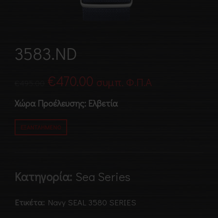
3583.ND
Original
Η
€
470.00
συμπ. Φ.Π.Α
€
495.00
price
τρέχουσα
Χώρα Προέλευσης: Ελβετία
was:
τιμή
ΕΞΑΝΤΛΗΜΈΝΟ
€495.00.
είναι:
€470.00.
Κατηγορία:
Sea Series
Ετικέτα:
Navy SEAL 3580 SERIES