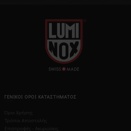
€375.00.
€375.00.
ΓΕΝΙΚΟΊ ΌΡΟΙ ΚΑΤΑΣΤΉΜΑΤΟΣ
Όροι Χρήσης
Τρόποι Αποστολής
Επιστροφές - Ακυρώσεις