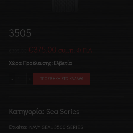
3505
Original
Η
€
375.00
συμπ. Φ.Π.Α
€
395.00
price
τρέχουσα
Χώρα Προέλευσης: Ελβετία
was:
τιμή
3505 ποσότητα
ΠΡΟΣΘΉΚΗ ΣΤΟ ΚΑΛΆΘΙ
€395.00.
είναι:
€375.00.
Κατηγορία:
Sea Series
Ετικέτα:
NAVY SEAL 3500 SERIES