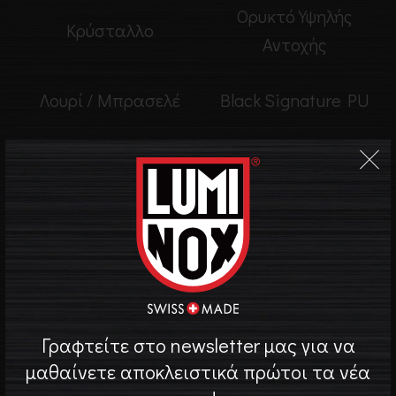
Ορυκτό Υψηλής
Κρύσταλλο
Αντοχής
Λουρί / Μπρασελέ
Black Signature PU
Πάχος Κάσας
14 mm
Βάρος
71g
Περισσότερα
Γραφτείτε στο newsletter μας για να
Κουτί Ρολογιού
μαθαίνετε αποκλειστικά πρώτοι τα νέα