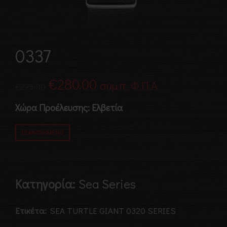
0337
Original
Η
€
280.00
συμπ. Φ.Π.Α
€
295.00
price
τρέχουσα
Χώρα Προέλευσης: Ελβετία
was:
τιμή
ΕΞΑΝΤΛΗΜΈΝΟ
€295.00.
είναι:
€280.00.
Κατηγορία:
Sea Series
Ετικέτα:
SEA TURTLE GIANT 0320 SERIES