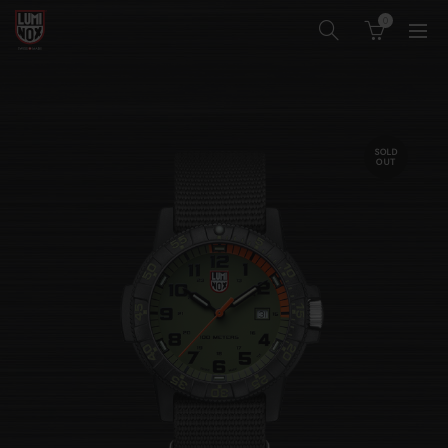
0
SOLD
OUT